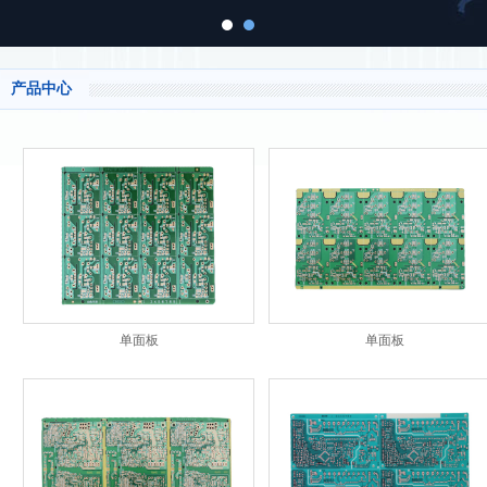
产品中心
单面板
单面板