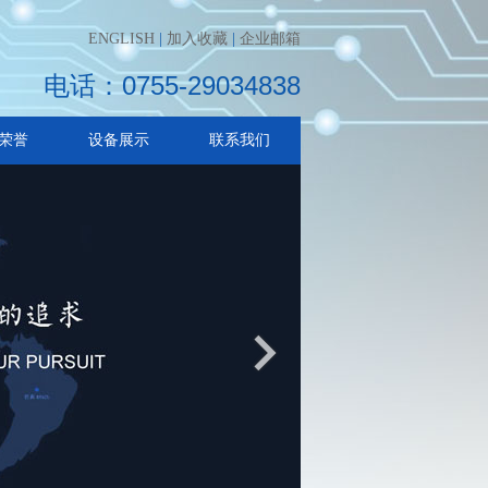
ENGLISH
|
加入收藏
|
企业邮箱
电话：0755-29034838
荣誉
设备展示
联系我们