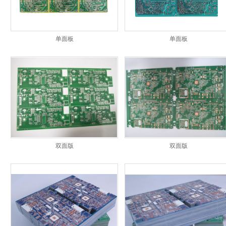
单面板
单面板
双面版
双面版