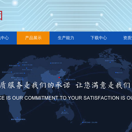
讯中心
产品展示
生产能力
下载中心
资质